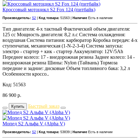
Кроссовый мотоцикл S2 Fox 124 (питбайк)
Производитель:
S2
|
Код товара:
51563 |
Наличие
Есть в наличии
Тип двигателя: 4-х тактный Фактический объем двигателя:
125 сс Мощность двигателя: 8,2 л.с Система охлаждения:
воздушная Система питания: карбюратор Коробка передач: 4-х
ступенчатая, механическая (1-N-2-3-4) Система запуска:
электро - стартер + кик - стартер Аккумулятор: 12V/5Ah
Переднее колесо: 17 - внедорожная резина Заднее колесо: 14 -
внедорожная резина Шины: Nylon (Тайвань) Тормоза
передние и задние: дисковые Объем топливного бака: 3,2 л
Особенности кроссо..
Код: 51563
86 900
р.
Быстрый заказ
Купить
Мопед S2 Альфа V (Alpha V)
Производитель:
S2
|
Код товара:
53839 |
Наличие
Есть в наличии