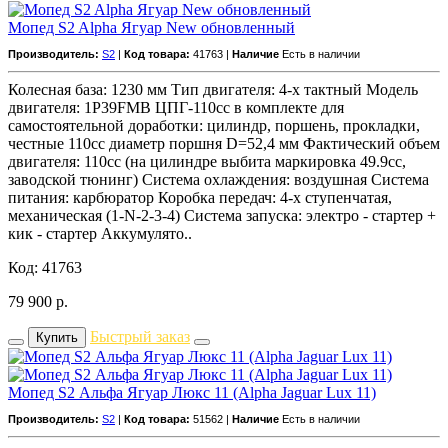
Мопед S2 Alpha Ягуар New обновленный
Производитель:
S2
|
Код товара:
41763 |
Наличие
Есть в наличии
Колесная база: 1230 мм Тип двигателя: 4-х тактный Модель
двигателя: 1P39FMB ЦПГ-110сс в комплекте для
самостоятельной доработки: цилиндр, поршень, прокладки,
честные 110сс диаметр поршня D=52,4 мм Фактический объем
двигателя: 110сс (на цилиндре выбита маркировка 49.9cc,
заводской тюнинг) Система охлаждения: воздушная Система
питания: карбюратор Коробка передач: 4-х ступенчатая,
механическая (1-N-2-3-4) Система запуска: электро - стартер +
кик - стартер Аккумулято..
Код: 41763
79 900
р.
Быстрый заказ
Купить
Мопед S2 Альфа Ягуар Люкс 11 (Alpha Jaguar Lux 11)
Производитель:
S2
|
Код товара:
51562 |
Наличие
Есть в наличии