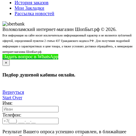
История заказов
Мои Закладки
Рассылка новостей
Волоколамский интернет-магазин ШопБыт.рф © 2026.
Вся информация на сайте носит исключительно информационный характер и не являются публичной
офертой, определенной пунктом 2 статьи 437 Гражданского кодекса РФ. Для получения подробной
информации о характеристиках и цене товара, а также условиях доставки обращайтесь, к менеджерам
интернет-магазина ШопБыт.рф.
Задать вопрос в WhatsApp
+7 (926) 412-7408
Позвонить
×
Подбор душевой кабины онлайн.
Вернуться
Start Over
Имя:
Телефон:
Результат Вашего опроса успешно отправлен, в ближайшее