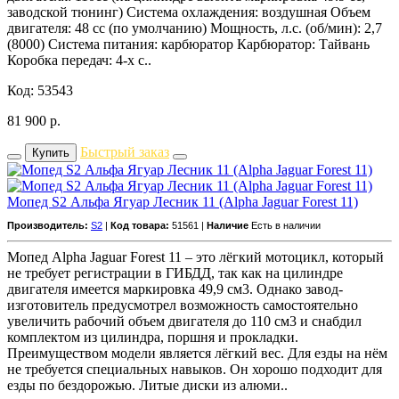
заводской тюнинг) Система охлаждения: воздушная Объем
двигателя: 48 сс (по умолчанию) Мощность, л.с. (об/мин): 2,7
(8000) Система питания: карбюратор Карбюратор: Тайвань
Коробка передач: 4-х с..
Код: 53543
81 900
р.
Быстрый заказ
Купить
Мопед S2 Альфа Ягуар Лесник 11 (Alpha Jaguar Forest 11)
Производитель:
S2
|
Код товара:
51561 |
Наличие
Есть в наличии
Мопед Alpha Jaguar Forest 11 – это лёгкий мотоцикл, который
не требует регистрации в ГИБДД, так как на цилиндре
двигателя имеется маркировка 49,9 см3. Однако завод-
изготовитель предусмотрел возможность самостоятельно
увеличить рабочий объем двигателя до 110 см3 и снабдил
комплектом из цилиндра, поршня и прокладки.
Преимуществом модели является лёгкий вес. Для езды на нём
не требуется специальных навыков. Он хорошо подходит для
езды по бездорожью. Литые диски из алюми..