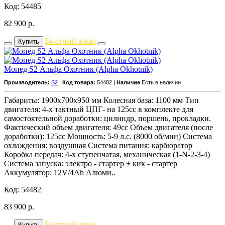
Код: 54485
82 900
р.
Быстрый заказ
Купить
Мопед S2 Альфа Охотник (Alpha Okhotnik)
Производитель:
S2
|
Код товара:
54482 |
Наличие
Есть в наличии
Габариты: 1900х700х950 мм Колесная база: 1100 мм Тип
двигателя: 4-х тактный ЦПГ- на 125сс в комплекте для
самостоятельной доработки: цилиндр, поршень, прокладки.
Фактический объем двигателя: 49сс Объем двигателя (после
доработки): 125сс Мощность: 5-9 л.с. (8000 об/мин) Система
охлаждения: воздушная Система питания: карбюратор
Коробка передач: 4-х ступенчатая, механическая (1-N-2-3-4)
Система запуска: электро - стартер + кик - стартер
Аккумулятор: 12V/4Ah Алюми..
Код: 54482
83 900
р.
Быстрый заказ
Купить