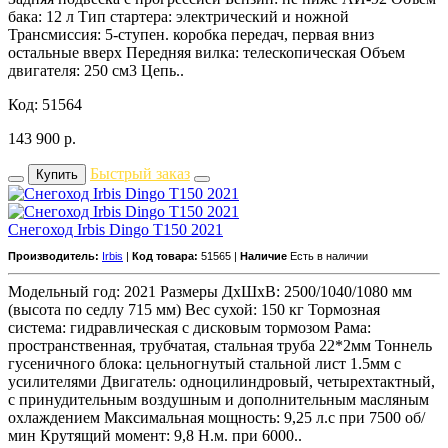
бака: 12 л Тип стартера: электрический и ножной
Трансмиссия: 5-ступен. коробка передач, первая вниз
остальные вверх Передняя вилка: телескопическая Объем
двигателя: 250 см3 Цепь..
Код: 51564
143 900
р.
Быстрый заказ
Купить
Снегоход Irbis Dingo T150 2021
Производитель:
Irbis
|
Код товара:
51565 |
Наличие
Есть в наличии
Модельный год: 2021 Размеры ДxШxВ: 2500/1040/1080 мм
(высота по седлу 715 мм) Вес сухой: 150 кг Тормозная
система: гидравлическая с дисковым тормозом Рама:
пространственная, трубчатая, стальная труба 22*2мм Тоннель
гусеничного блока: цельногнутый стальной лист 1.5мм с
усилителями Двигатель: одноцилиндровый, четырехтактный,
с принудительным воздушным и дополнительным масляным
охлаждением Максимальная мощность: 9,25 л.с при 7500 об/
мин Крутящий момент: 9,8 Н.м. при 6000..