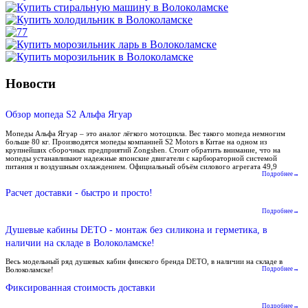
Новости
Обзор мопеда S2 Альфа Ягуар
Мопеды Альфа Ягуар – это аналог лёгкого мотоцикла. Вес такого мопеда немногим
больше 80 кг. Производятся мопеды компанией S2 Motors в Китае на одном из
крупнейших сборочных предприятий Zongshen. Стоит обратить внимание, что на
мопеды устанавливают надежные японские двигатели с карбюраторной системой
питания и воздушным охлаждением. Официальный объём силового агрегата 49,9
Подробнее→
Расчет доставки - быстро и просто!
Подробнее→
Душевые кабины DETO - монтаж без силикона и герметика, в
наличии на складе в Волоколамске!
Весь модельный ряд душевых кабин финского бренда DETO, в наличии на складе в
Волоколамске!
Подробнее→
Фиксированная стоимость доставки
Подробнее→