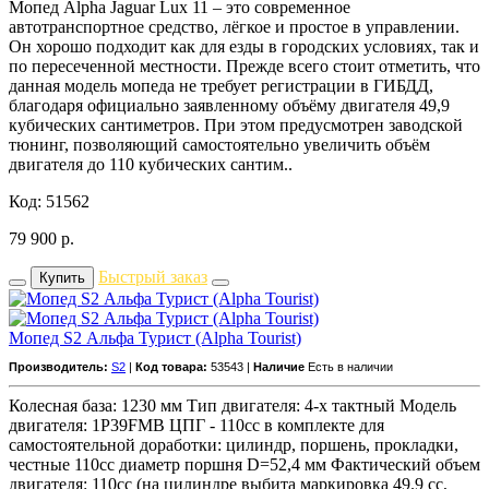
Мопед Alpha Jaguar Lux 11 – это современное
автотранспортное средство, лёгкое и простое в управлении.
Он хорошо подходит как для езды в городских условиях, так и
по пересеченной местности. Прежде всего стоит отметить, что
данная модель мопеда не требует регистрации в ГИБДД,
благодаря официально заявленному объёму двигателя 49,9
кубических сантиметров. При этом предусмотрен заводской
тюнинг, позволяющий самостоятельно увеличить объём
двигателя до 110 кубических сантим..
Код: 51562
79 900
р.
Быстрый заказ
Купить
Мопед S2 Альфа Турист (Alpha Tourist)
Производитель:
S2
|
Код товара:
53543 |
Наличие
Есть в наличии
Колесная база: 1230 мм Тип двигателя: 4-х тактный Модель
двигателя: 1P39FMB ЦПГ - 110сс в комплекте для
самостоятельной доработки: цилиндр, поршень, прокладки,
честные 110сс диаметр поршня D=52,4 мм Фактический объем
двигателя: 110сс (на цилиндре выбита маркировка 49.9 cc,