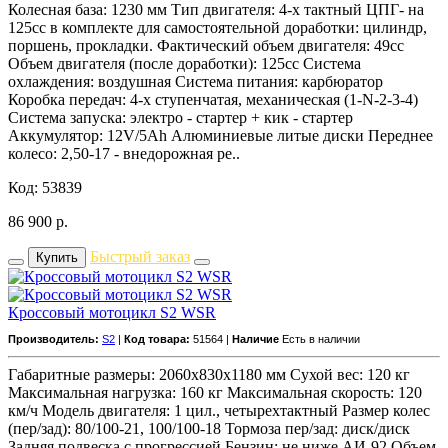
Колесная база: 1230 мм Тип двигателя: 4-х тактный ЦПГ- на
125сс в комплекте для самостоятельной доработки: цилиндр,
поршень, прокладки. Фактический объем двигателя: 49сс
Объем двигателя (после доработки): 125сс Система
охлаждения: воздушная Система питания: карбюратор
Коробка передач: 4-х ступенчатая, механическая (1-N-2-3-4)
Система запуска: электро - стартер + кик - стартер
Аккумулятор: 12V/5Ah Алюминиевые литые диски Переднее
колесо: 2,50-17 - внедорожная ре..
Код: 53839
86 900
р.
Быстрый заказ
Купить
Кроссовый мотоцикл S2 WSR
Производитель:
S2
|
Код товара:
51564 |
Наличие
Есть в наличии
Габаритные размеры: 2060х830х1180 мм Сухой вес: 120 кг
Максимальная нагрузка: 160 кг Максимальная скорость: 120
км/ч Модель двигателя: 1 цил., четырехтактный Размер колес
(пер/зад): 80/100-21, 100/100-18 Тормоза пер/зад: диск/диск
Задняя подвеска с прогрессией Бензин: не ниже АИ-92 Объем