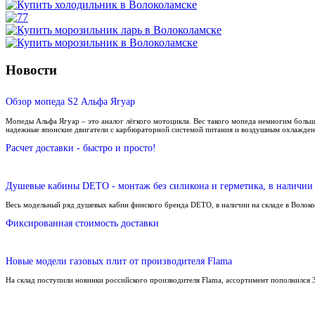
Новости
Обзор мопеда S2 Альфа Ягуар
Мопеды Альфа Ягуар – это аналог лёгкого мотоцикла. Вес такого мопеда немногим больш
надежные японские двигатели с карбюраторной системой питания и воздушным охлажден
Расчет доставки - быстро и просто!
Душевые кабины DETO - монтаж без силикона и герметика, в наличии 
Весь модельный ряд душевых кабин финского бренда DETO, в наличии на складе в Волок
Фиксированная стоимость доставки
Новые модели газовых плит от производителя Flama
На склад поступили новинки российского производителя Flama, ассортимент пополнился 3