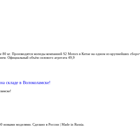
е 80 кг. Производятся мопеды компанией S2 Motors в Китае на одном из крупнейших сбор
ием. Официальный объём силового агрегата 49,9
на складе в Волоколамске!
оламске!
0 новыми моделями. Сделано в России | Made in Russia.