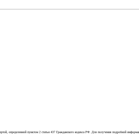
той, определенной пунктом 2 статьи 437 Гражданского кодекса РФ. Для получения подробной информации