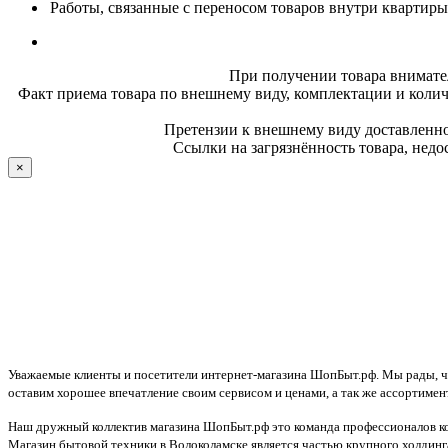
Работы, связанные с переносом товаров внутри квартиры
При получении товара внимате
Факт приема товара по внешнему виду, комплектации и колич
Претензии к внешнему виду доставленног
Ссылки на загрязнённость товара, недо
×
Уважаемые клиенты и посетители интернет-магазина ШопБыт.рф. Мы рады, что
оставим хорошее впечатление своим сервисом и ценами, а так же ассортимен
Наш дружный коллектив магазина ШопБыт.рф это команда профессионалов ко
Магазин бытовой техники в Волоколамске является частью крупного холдинга