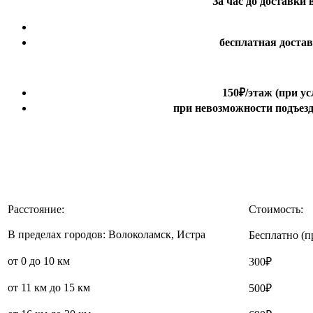
За час до доставки
бесплатная доста
150₽
/этаж
(при ус
при невозможности подъезда
Расстояние:
Стоимость:
В пределах городов: Волоколамск, Истра
Бесплатно (п
от 0 до 10 км
300₽
от 11 км до 15 км
500₽