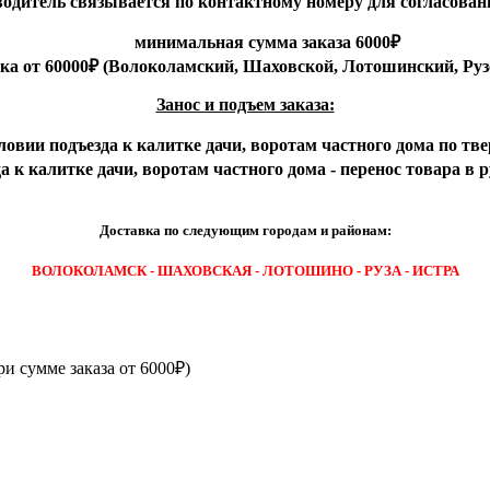
 водитель связывается по контактному номеру для согласован
минимальная сумма заказа 6000₽
вка от 60000₽ (Волоколамский, Шаховской, Лотошинский, Руз
Занос и подъем заказа:
ловии подъезда к калитке дачи, воротам частного дома по тве
 к калитке дачи, воротам частного дома - перенос товара в 
Доставка по следующим городам и районам:
ВОЛОКОЛАМСК - ШАХОВСКАЯ - ЛОТОШИНО - РУЗА - ИСТРА
ри сумме заказа от 6000₽)