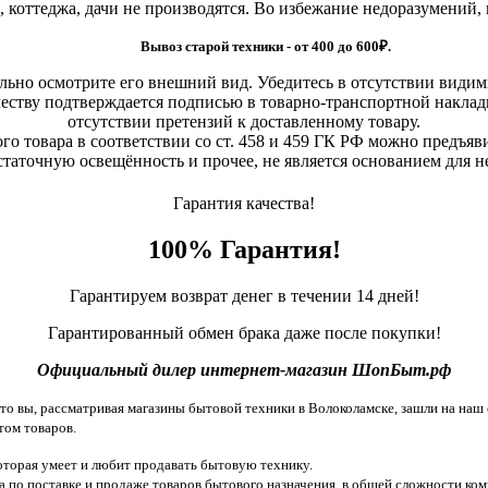
, коттеджа, дачи не производятся. Во избежание недоразумений,
Вывоз старой техники - от 400 до 600
₽.
льно осмотрите его внешний вид. Убедитесь в отсутствии види
еству подтверждается подписью в товарно-транспортной наклад
отсутствии претензий к доставленному товару.
о товара в соответствии со ст. 458 и 459 ГК РФ можно предъяви
статочную освещённость и прочее, не является основанием для 
Гарантия качества!
100% Гарантия!
Гарантируем возврат денег в течении 14 дней!
Гарантированный обмен брака даже после покупки!
Официальный дилер интернет-магазин ШопБыт.рф
 вы, рассматривая магазины бытовой техники в Волоколамске, зашли на наш с
том товаров.
торая умеет и любит продавать бытовую технику.
 по поставке и продаже товаров бытового назначения, в общей сложности ком