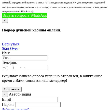
офертой, определенной пунктом 2 статьи 437 Гражданского кодекса РФ. Для получения подробной
информации о характеристиках и цене товара, а также условиях доставки обращайтесь, к менеджерам
интернет-магазина ШопБыт.рф.
Задать вопрос в WhatsApp
+7 (926) 412-7408
Позвонить
×
Подбор душевой кабины онлайн.
Вернуться
Start Over
Имя:
Телефон:
Результат Вашего опроса успешно отправлен, в ближайшее
время с Вами свяжется наш менеджер!
Авторизация
×
Email
Пароль
Забыли пароль?