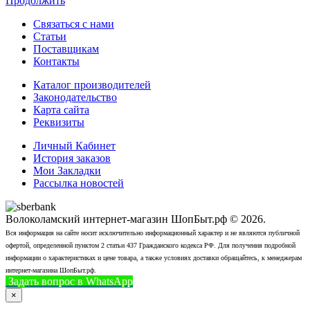
Продолжить
Связаться с нами
Статьи
Поставщикам
Контакты
Каталог производителей
Законодательство
Карта сайта
Реквизиты
Личный Кабинет
История заказов
Мои Закладки
Рассылка новостей
Волоколамский интернет-магазин ШопБыт.рф © 2026.
Вся информация на сайте носит исключительно информационный характер и не являются публичной
офертой, определенной пунктом 2 статьи 437 Гражданского кодекса РФ. Для получения подробной
информации о характеристиках и цене товара, а также условиях доставки обращайтесь, к менеджерам
интернет-магазина ШопБыт.рф.
Задать вопрос в WhatsApp
+7 (926) 412-7408
Позвонить
×