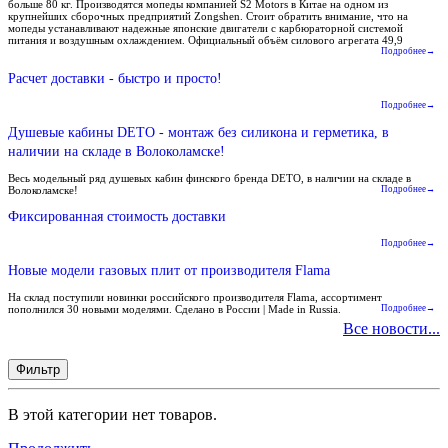
больше 80 кг. Производятся мопеды компанией S2 Motors в Китае на одном из
крупнейших сборочных предприятий Zongshen. Стоит обратить внимание, что на
мопеды устанавливают надежные японские двигатели с карбюраторной системой
питания и воздушным охлаждением. Официальный объём силового агрегата 49,9
Подробнее→
Расчет доставки - быстро и просто!
Подробнее→
Душевые кабины DETO - монтаж без силикона и герметика, в
наличии на складе в Волоколамске!
Весь модельный ряд душевых кабин финского бренда DETO, в наличии на складе в
Волоколамске!
Подробнее→
Фиксированная стоимость доставки
Подробнее→
Новые модели газовых плит от производителя Flama
На склад поступили новинки российского производителя Flama, ассортимент
пополнился 30 новыми моделями. Сделано в России | Made in Russia.
Подробнее→
Все новости...
Фильтр
В этой категории нет товаров.