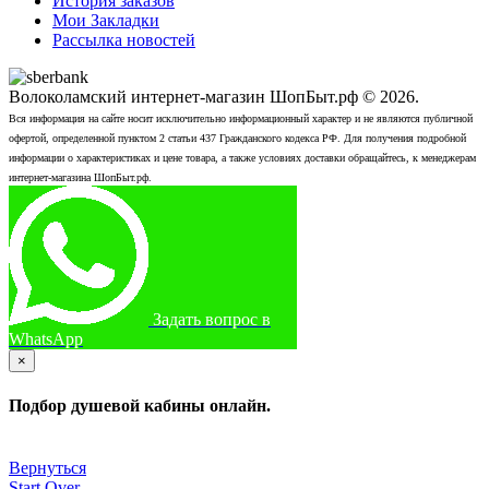
История заказов
Мои Закладки
Рассылка новостей
Волоколамский интернет-магазин ШопБыт.рф © 2026.
Вся информация на сайте носит исключительно информационный характер и не являются публичной
офертой, определенной пунктом 2 статьи 437 Гражданского кодекса РФ. Для получения подробной
информации о характеристиках и цене товара, а также условиях доставки обращайтесь, к менеджерам
интернет-магазина ШопБыт.рф.
+7 (926) 412-7408
Позвонить
Задать вопрос в
WhatsApp
×
Подбор душевой кабины онлайн.
Вернуться
Start Over