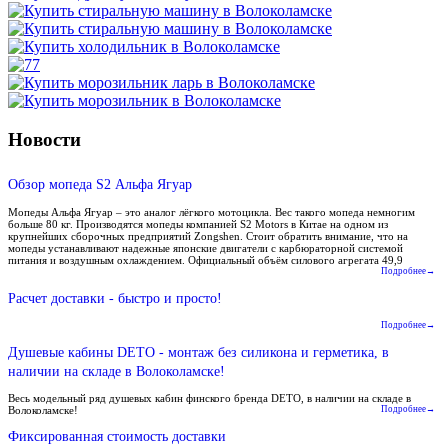
Новости
Обзор мопеда S2 Альфа Ягуар
Мопеды Альфа Ягуар – это аналог лёгкого мотоцикла. Вес такого мопеда немногим
больше 80 кг. Производятся мопеды компанией S2 Motors в Китае на одном из
крупнейших сборочных предприятий Zongshen. Стоит обратить внимание, что на
мопеды устанавливают надежные японские двигатели с карбюраторной системой
питания и воздушным охлаждением. Официальный объём силового агрегата 49,9
Подробнее→
Расчет доставки - быстро и просто!
Подробнее→
Душевые кабины DETO - монтаж без силикона и герметика, в
наличии на складе в Волоколамске!
Весь модельный ряд душевых кабин финского бренда DETO, в наличии на складе в
Волоколамске!
Подробнее→
Фиксированная стоимость доставки